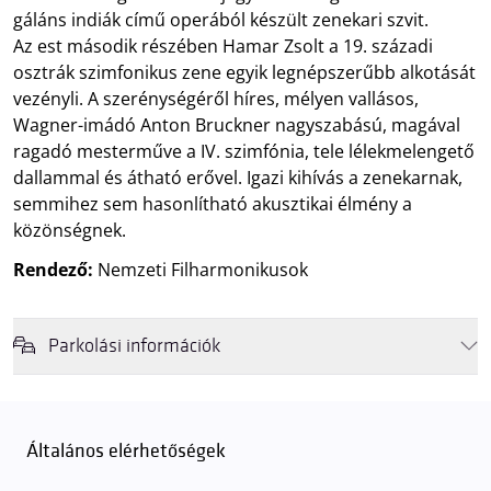
gáláns indiák című operából készült zenekari szvit.
Az est második részében Hamar Zsolt a 19. századi
osztrák szimfonikus zene egyik legnépszerűbb alkotását
vezényli. A szerénységéről híres, mélyen vallásos,
Wagner-imádó Anton Bruckner nagyszabású, magával
ragadó mesterműve a IV. szimfónia, tele lélekmelengető
dallammal és átható erővel. Igazi kihívás a zenekarnak,
semmihez sem hasonlítható akusztikai élmény a
közönségnek.
Rendező:
Nemzeti Filharmonikusok
Parkolási információk
Felhívjuk látogatóink figyelmét, hogy abban az esetben, amikor a
Müpa mélygarázsa és kültéri parkolója teljes kapacitással működik,
érkezéskor megnövekedett várakozási idővel érdemes kalkulálni. Ezt
Általános elérhetőségek
elkerülendő,
azt javasoljuk kedves közönségünknek, induljanak
el hozzánk időben, hogy
gyorsan és zökkenőmentesen