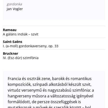
gordonka
Jan Vogler
Rameau
A gáláns indiák – szvit
Saint-Saëns
I. (a-moll) gordonkaverseny, op. 33
Bruckner
IV. (Esz-dúr) szimfónia
Francia és osztrák zene, barokk és romantikus
kompozíciók, színpadi alkotásból készült szvit,
virtuóz versenymű és nagyszabású szimfónia: a
hangverseny műsora a változatosság igényével
formálódott, de persze összefüggések is
mutatkoznak a művek és szerzőik között – hol