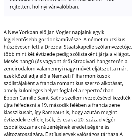
rejtetten, hol nyilvánvalóbban.
A New Yorkban élő Jan Vogler napjaink egyik
legjelentősebb gordonkaművésze. A német muzsikus
húszévesen lett a Drezdai Staatskapelle szólamvezetője,
több mint két évtizede pedig szólistaként járja a világot.
Mesés hangú (és vagyont érő) Stradivari hangszerén a
zeneirodalom valamennyi nagy művét eljátszotta már,
ezek közül adja elő a Nemzeti Filharmonikusok
szólistájaként a francia romantikus szerző alkotását,
amely különleges helyet foglal el a repertoárban.
Éppen Camille Saint-Saëns szellemi vezetésével kezdték
újra felfedezni a 19. második felében a francia zene
klasszikusait, így Rameau-t is, hogy azután megint
évtizedekre elfelejtsék, és csak a 20. század végén
csodálkozzanak rá zenéjének eredetiségére és
változatosságára. E stílusjegyek valóságos tárháza A