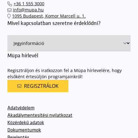
+36 1 555 3000
találhassák meg a legideálisabb parkolóhelyet és
kényelmesen
info@mupa.hu
érkezhessenek meg előadásainkra
. A Müpa mélygarázsában a
1095 Budapest, Komor Marcell u. 1.
sorompókat rendszámfelismerő automatika nyitja.
A parkolás
Mivel kapcsolatban szeretne érdeklődni?
ingyenes azon vendégeink számára, akik egy aznapi fizetős
előadásra belépőjeggyel rendelkeznek
. A Müpa parkolási
rendjének részletes leírása
elérhető itt
.
Müpa hírlevél
Regisztráljon és iratkozzon fel a Müpa hírlevelére, hogy
elsőként értesüljön programjainkról!
REGISZTRÁLOK
Adatvédelem
Akadálymentesítési nyilatkozat
Közérdekű adatok
Dokumentumok
Bejelentés