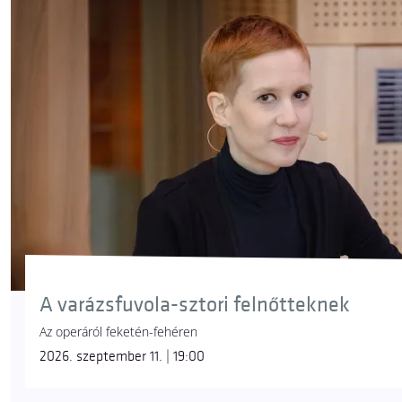
A varázsfuvola-sztori felnőtteknek
Az operáról feketén-fehéren
2026. szeptember 11. | 19:00