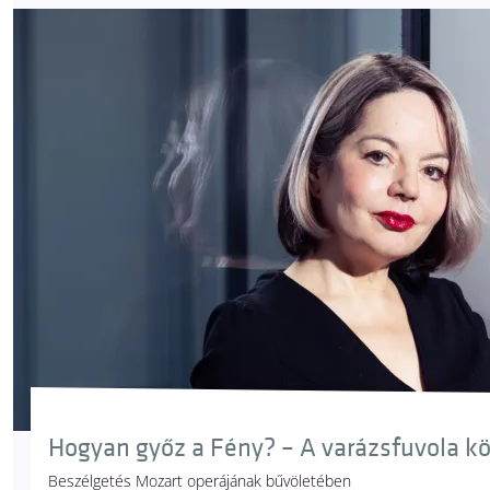
Hogyan győz a Fény? – A varázsfuvola k
Beszélgetés Mozart operájának bűvöletében