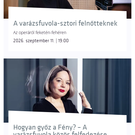
A varázsfuvola-sztori felnőtteknek
Az operáról feketén-fehéren
2026. szeptember 11. | 19:00
Hogyan győz a Fény? – A
varázsfuvola közös felfedezése