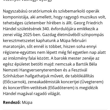
Nagyszabású oratóriumok és szívbemarkoló operák
komponistája, aki amellett, hogy ragyogó muzsikus volt,
tehetséges üzletember hírében is állt. Georg Friedrich
Händel születésének 340. évfordulójára emlékezik a
zenei világ 2025-ben. Gazdag életművéből színpompás
keresztmetszetet kaphatunk a Müpa februári
maratonján, sőt ennél is többet, hiszen soha ennyi
régizene-együttes nem lépett még fel egyetlen nap alatt
az intézmény falai között. A barokk mester zenéje az
egész épületet betölti majd: nemcsak a Bartók Béla
Nemzeti Hangversenyteremben és a Fesztivál
Színházban hallgathatjuk műveit, de tablókiállítás
(Előcsarnok), zeneakadémisták koncertjei (Üvegterem)
és koncertfilm-vetítések (Előadóterem) is megidézik
Händel magával ragadó világát.
Rendező:
Müpa