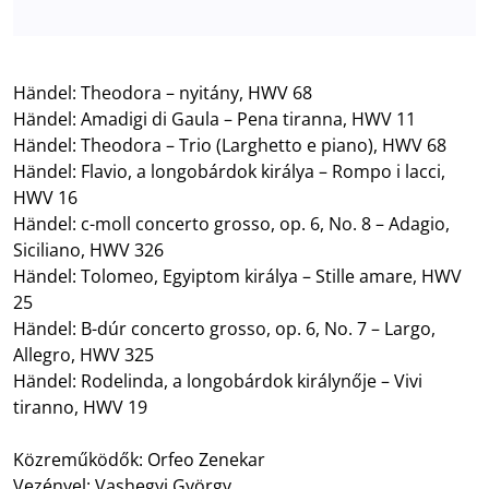
Händel: Theodora – nyitány, HWV 68
Händel: Amadigi di Gaula – Pena tiranna, HWV 11
Händel: Theodora – Trio (Larghetto e piano), HWV 68
Händel: Flavio, a longobárdok királya – Rompo i lacci,
HWV 16
Händel: c-moll concerto grosso, op. 6, No. 8 – Adagio,
Siciliano, HWV 326
Händel: Tolomeo, Egyiptom királya – Stille amare, HWV
25
Händel: B-dúr concerto grosso, op. 6, No. 7 – Largo,
Allegro, HWV 325
Händel: Rodelinda, a longobárdok királynője – Vivi
tiranno, HWV 19
Közreműködők: Orfeo Zenekar
Vezényel: Vashegyi György