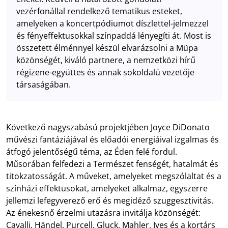
vezérfonállal rendelkező tematikus esteket,
amelyeken a koncertpódiumot díszlettel-jelmezzel
és fényeffektusokkal színpaddá lényegíti át. Most is
összetett élménnyel készül elvarázsolni a Müpa
közönségét, kiváló partnere, a nemzetközi hírű
régizene-együttes és annak sokoldalú vezetője
társaságában.
Következő nagyszabású projektjében Joyce DiDonato
művészi fantáziájával és előadói energiáival izgalmas és
átfogó jelentőségű téma, az Éden felé fordul.
Műsorában felfedezi a Természet fenségét, hatalmát és
titokzatosságát. A műveket, amelyeket megszólaltat és a
színházi effektusokat, amelyeket alkalmaz, egyszerre
jellemzi lefegyverező erő és megidéző szuggesztivitás.
Az énekesnő érzelmi utazásra invitálja közönségét:
Cavalli, Händel, Purcell, Gluck, Mahler, Ives és a kortárs