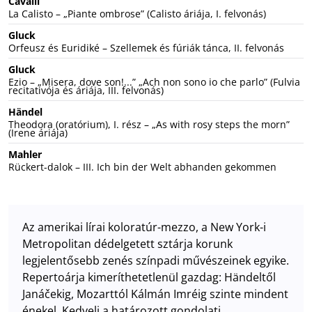
Cavalli
La Calisto – „Piante ombrose” (Calisto áriája, I. felvonás)
Gluck
Orfeusz és Euridiké – Szellemek és fúriák tánca, II. felvonás
Gluck
Ezio – „Misera, dove son!...” „Ach non sono io che parlo” (Fulvia
recitativója és áriája, III. felvonás)
Händel
Theodora (oratórium), I. rész – „As with rosy steps the morn”
(Irene áriája)
Mahler
Rückert-dalok – III. Ich bin der Welt abhanden gekommen
Az amerikai lírai koloratúr-mezzo, a New York-i
Metropolitan dédelgetett sztárja korunk
legjelentősebb zenés színpadi művészeinek egyike.
Repertoárja kimeríthetetlenül gazdag: Händeltől
Janáčekig, Mozarttól Kálmán Imréig szinte mindent
énekel. Kedveli a határozott gondolati