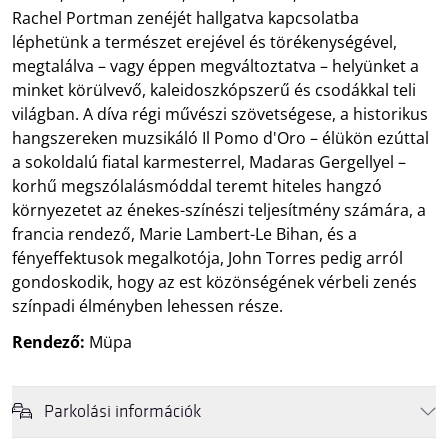
Rachel Portman zenéjét hallgatva kapcsolatba
léphetünk a természet erejével és törékenységével,
megtalálva – vagy éppen megváltoztatva – helyünket a
minket körülvevő, kaleidoszkópszerű és csodákkal teli
világban. A díva régi művészi szövetségese, a historikus
hangszereken muzsikáló Il Pomo d'Oro – élükön ezúttal
a sokoldalú fiatal karmesterrel, Madaras Gergellyel –
korhű megszólalásmóddal teremt hiteles hangzó
környezetet az énekes-színészi teljesítmény számára, a
francia rendező, Marie Lambert-Le Bihan, és a
fényeffektusok megalkotója, John Torres pedig arról
gondoskodik, hogy az est közönségének vérbeli zenés
színpadi élményben lehessen része.
Rendező:
Müpa
Parkolási információk