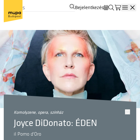
Bejelentkezés
Open
komolyzene, opera, színház
Joyce DiDonato: ÉDEN
il Pomo d'Oro