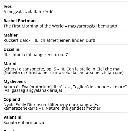
Ives
A megválaszolatlan kérdés
Rachel Portman
The First Morning of the World – magyarországi bemutató
Mahler
Rückert-dalok – II. Ich atmet’ einen linden Duft!
Uccellini
III. sinfonia (öt hangszerre), op. 7
Marini
Scherzi e canzonette, op. 5 – III. Con le stelle in Ciel che mai
(Natività di Christo, per canto solo da cantarsi nel chitarrone)
Mysliveèek
Ádám és Éva (oratórium), II. rész – „Toglierò le sponde al mare”
(Az igazság angyalának áriája)
Copland
Nyolc Emily Dickinson-költemény énekhangra és
kamarazenekarra – I. Nature, the gentlest mother
Valentini
Sonata enharmonica