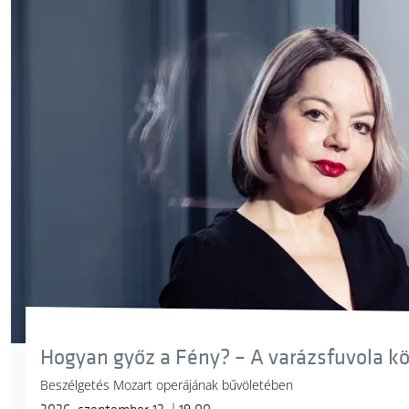
Hogyan győz a Fény? – A varázsfuvola k
Beszélgetés Mozart operájának bűvöletében