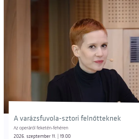
A varázsfuvola-sztori felnőtteknek
Az operáról feketén-fehéren
2026. szeptember 11. | 19:00