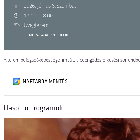
2026. június 6. szombat
17:00 - 18:00
Üvegterem
MÜPA SAJÁT PRODUKCIÓ
A terem befogadóképessége limitált, a beengedés érkezési sorrendbe
NAPTÁRBA MENTÉS
Hasonló programok