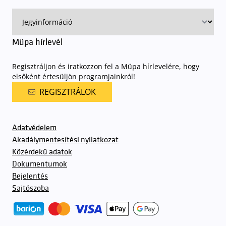
előadásra belépőjeggyel rendelkeznek
. A Müpa parkolási
rendjének részletes leírása
elérhető itt
.
Müpa hírlevél
Regisztráljon és iratkozzon fel a Müpa hírlevelére, hogy
elsőként értesüljön programjainkról!
REGISZTRÁLOK
Adatvédelem
Akadálymentesítési nyilatkozat
Közérdekű adatok
Dokumentumok
Bejelentés
Sajtószoba