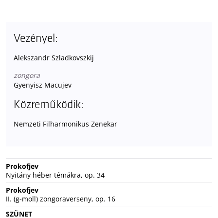
Vezényel:
Alekszandr Szladkovszkij
zongora
Gyenyisz Macujev
Közreműködik:
Nemzeti Filharmonikus Zenekar
Prokofjev
Nyitány héber témákra, op. 34
Prokofjev
II. (g-moll) zongoraverseny, op. 16
SZÜNET