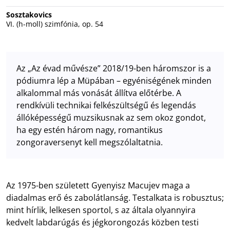
Sosztakovics
VI. (h-moll) szimfónia, op. 54
Az „Az évad művésze” 2018/19-ben háromszor is a
pódiumra lép a Müpában – egyéniségének minden
alkalommal más vonását állítva előtérbe. A
rendkívüli technikai felkészültségű és legendás
állóképességű muzsikusnak az sem okoz gondot,
ha egy estén három nagy, romantikus
zongoraversenyt kell megszólaltatnia.
Az 1975-ben született Gyenyisz Macujev maga a
diadalmas erő és zabolátlanság. Testalkata is robusztus;
mint hírlik, lelkesen sportol, s az általa olyannyira
kedvelt labdarúgás és jégkorongozás közben testi