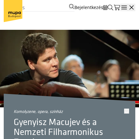
Bejelentkezés
Open
komolyzene, opera, színház
Gyenyisz Macujev és a
Nemzeti Filharmonikus