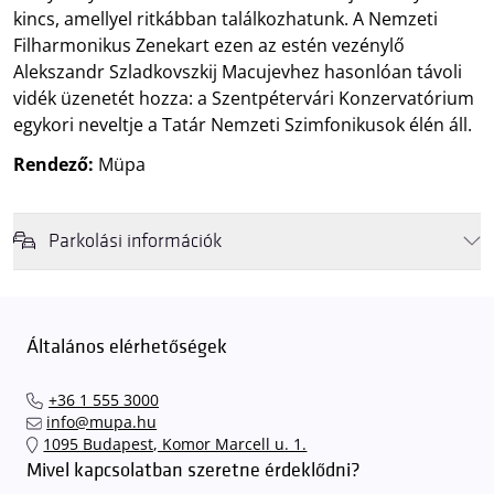
kincs, amellyel ritkábban találkozhatunk. A Nemzeti
Filharmonikus Zenekart ezen az estén vezénylő
Alekszandr Szladkovszkij Macujevhez hasonlóan távoli
vidék üzenetét hozza: a Szentpétervári Konzervatórium
egykori neveltje a Tatár Nemzeti Szimfonikusok élén áll.
Rendező:
Müpa
Parkolási információk
Felhívjuk látogatóink figyelmét, hogy abban az esetben, amikor a
Müpa mélygarázsa és kültéri parkolója teljes kapacitással működik,
érkezéskor megnövekedett várakozási idővel érdemes kalkulálni. Ezt
Általános elérhetőségek
elkerülendő,
azt javasoljuk kedves közönségünknek, induljanak
el hozzánk időben, hogy
gyorsan és zökkenőmentesen
+36 1 555 3000
találhassák meg a legideálisabb parkolóhelyet és
kényelmesen
info@mupa.hu
érkezhessenek meg előadásainkra
. A Müpa mélygarázsában a
1095 Budapest, Komor Marcell u. 1.
sorompókat rendszámfelismerő automatika nyitja.
A parkolás
Mivel kapcsolatban szeretne érdeklődni?
ingyenes azon vendégeink számára, akik egy aznapi fizetős