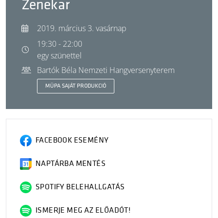
Zenekar
2019. március 3. vasárnap
19:30 - 22:00
egy szünettel
Bartók Béla Nemzeti Hangversenyterem
MÜPA SAJÁT PRODUKCIÓ
FACEBOOK ESEMÉNY
NAPTÁRBA MENTÉS
SPOTIFY BELEHALLGATÁS
ISMERJE MEG AZ ELŐADÓT!