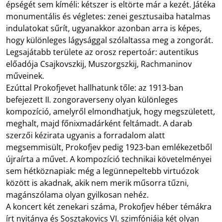
épségét sem kíméli: kétszer is eltörte már a kezét. Játéka
monumentális és végletes: zenei gesztusaiba hatalmas
indulatokat sűrít, ugyanakkor azonban arra is képes,
hogy különleges lágysággal szólaltassa meg a zongorát.
Legsajátabb területe az orosz repertoár: autentikus
előadója Csajkovszkij, Muszorgszkij, Rachmaninov
műveinek.
Ezúttal Prokofjevet hallhatunk tőle: az 1913-ban
befejezett II. zongoraverseny olyan különleges
kompozíció, amelyről elmondhatjuk, hogy megszületett,
meghalt, majd főnixmadárként feltámadt. A darab
szerzői kézirata ugyanis a forradalom alatt
megsemmisült, Prokofjev pedig 1923-ban emlékezetből
újraírta a művet. A kompozíció technikai követelményei
sem hétköznapiak: még a legünnepeltebb virtuózok
között is akadnak, akik nem merik műsorra tűzni,
magánszólama olyan gyilkosan nehéz.
A koncert két zenekari száma, Prokofjev héber témákra
írt nyitánya és Sosztakovics VI. szimfóniája két olyan