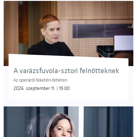
A varázsfuvola-sztori felnőtteknek
Az operáról feketén-fehéren
2026. szeptember 11. | 19:00