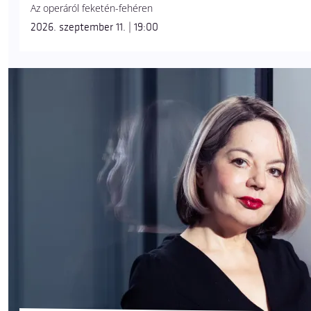
Az operáról feketén-fehéren
2026. szeptember 11. | 19:00