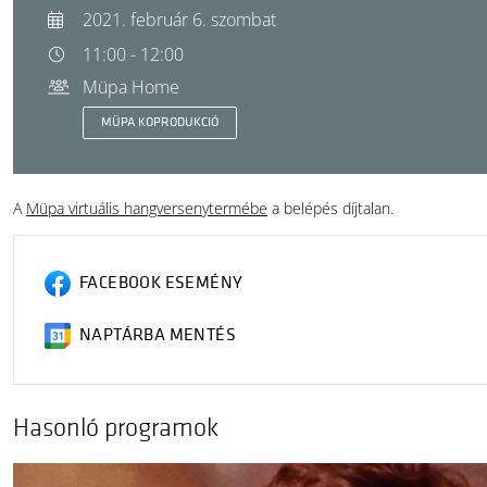
2021. február 6. szombat
11:00 - 12:00
Müpa Home
MÜPA KOPRODUKCIÓ
A
Müpa virtuális hangversenytermébe
a belépés díjtalan.
FACEBOOK ESEMÉNY
NAPTÁRBA MENTÉS
Hasonló programok