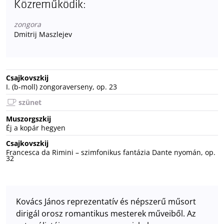
Közreműködik:
zongora
Dmitrij Maszlejev
Csajkovszkij
I. (b-moll) zongoraverseny, op. 23
szünet
Muszorgszkij
Éj a kopár hegyen
Csajkovszkij
Francesca da Rimini – szimfonikus fantázia Dante nyomán, op.
32
Kovács János reprezentatív és népszerű műsort
dirigál orosz romantikus mesterek műveiből. Az