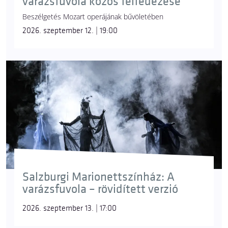
varázsfuvola közös felfedezése
Beszélgetés Mozart operájának bűvöletében
2026. szeptember 12. | 19:00
Salzburgi Marionettszínház: A
varázsfuvola – rövidített verzió
2026. szeptember 13. | 17:00