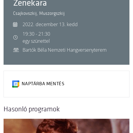
Zenekara
Csajkovszkij, Muszorgszkij
2022. december 13. kedd
19:30 - 21:30
egy szünettel
Bartók Béla Nemzeti Hangversenyterem
NAPTÁRBA MENTÉS
Hasonló programok