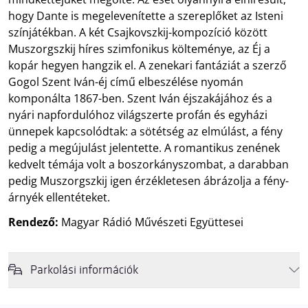
hogy Dante is megelevenítette a szereplőket az Isteni
színjátékban. A két Csajkovszkij-kompozíció között
Muszorgszkij híres szimfonikus költeménye, az Éj a
kopár hegyen hangzik el. A zenekari fantáziát a szerző
Gogol Szent Iván-éj című elbeszélése nyomán
komponálta 1867-ben. Szent Iván éjszakájához és a
nyári napfordulóhoz világszerte profán és egyházi
ünnepek kapcsolódtak: a sötétség az elmúlást, a fény
pedig a megújulást jelentette. A romantikus zenének
kedvelt témája volt a boszorkányszombat, a darabban
pedig Muszorgszkij igen érzékletesen ábrázolja a fény-
árnyék ellentéteket.
Rendező:
Magyar Rádió Művészeti Együttesei
Parkolási információk
Felhívjuk látogatóink figyelmét, hogy abban az esetben, amikor a