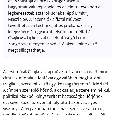
est szólistája az orosz zongoraiskola
hagyományait képviselő, és az elmúlt években a
legkeresetteb sztárok sorába lépő Dmitrij
Maszlejev. A recenziók a fiatal művész
tévedhetetlen technikáját és játékának mély
kifejezőerejét egyaránt felsőfokon méltatják.
Csajkovszkij korszakos jelentőségű b-moll
zongoraversenyének szólistájaként mindkettőt
megcsillogtathatja.
Az est másik Csajkovszkij-műve, a Francesca da Rimini
című szimfonikus fantázia egy valóban megtörtént,
tragikus, szerelmi kettős gyilkosság történetét idézi fel.
A címben szereplő hősnő, akit családja szerelem nélkül,
politikai okokból kényszerített házasságba, férjének
öccsével közel tíz éven át folytatott szenvedélyes
viszonyt. A férj azonban tudomást szerezve a párról,
mindkettejüket megölte. Az eset olyannyira elhíresült,