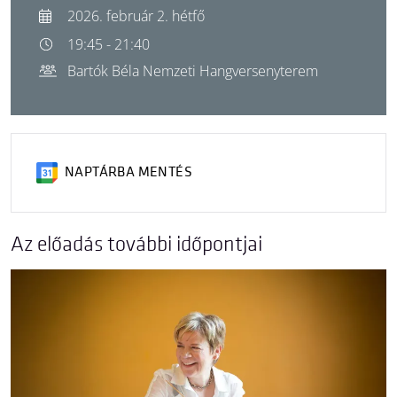
2026. február 2. hétfő
19:45 - 21:40
Bartók Béla Nemzeti Hangversenyterem
NAPTÁRBA MENTÉS
Az előadás további időpontjai