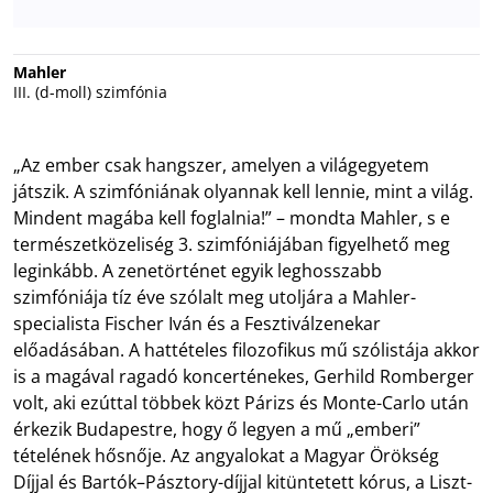
Mahler
III. (d-moll) szimfónia
„Az ember csak hangszer, amelyen a világegyetem
játszik. A szimfóniának olyannak kell lennie, mint a világ.
Mindent magába kell foglalnia!” – mondta Mahler, s e
természetközeliség 3. szimfóniájában figyelhető meg
leginkább. A zenetörténet egyik leghosszabb
szimfóniája tíz éve szólalt meg utoljára a Mahler-
specialista Fischer Iván és a Fesztiválzenekar
előadásában. A hattételes filozofikus mű szólistája akkor
is a magával ragadó koncerténekes, Gerhild Romberger
volt, aki ezúttal többek közt Párizs és Monte-Carlo után
érkezik Budapestre, hogy ő legyen a mű „emberi”
tételének hősnője. Az angyalokat a Magyar Örökség
Díjjal és Bartók–Pásztory-díjjal kitüntetett kórus, a Liszt-