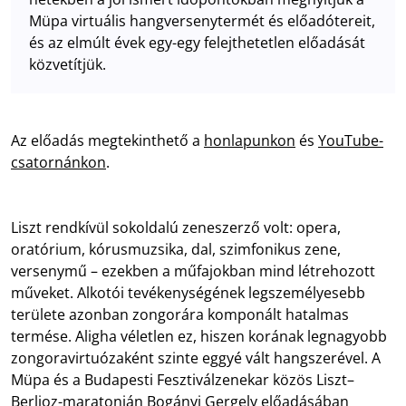
Müpa virtuális hangversenytermét és előadótereit,
és az elmúlt évek egy-egy felejthetetlen előadását
közvetítjük.
Az előadás megtekinthető a
honlapunkon
és
YouTube-
csatornánkon
.
Liszt rendkívül sokoldalú zeneszerző volt: opera,
oratórium, kórusmuzsika, dal, szimfonikus zene,
versenymű – ezekben a műfajokban mind létrehozott
műveket. Alkotói tevékenységének legszemélyesebb
területe azonban zongorára komponált hatalmas
termése. Aligha véletlen ez, hiszen korának legnagyobb
zongoravirtuózaként szinte eggyé vált hangszerével. A
Müpa és a Budapesti Fesztiválzenekar közös Liszt–
Berlioz-maratonján Bogányi Gergely előadásában