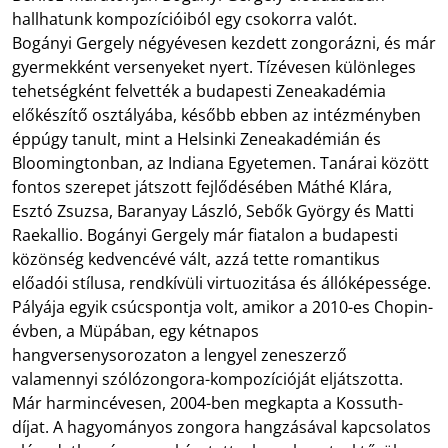
hallhatunk kompozícióiból egy csokorra valót.
Bogányi Gergely négyévesen kezdett zongorázni, és már
gyermekként versenyeket nyert. Tízévesen különleges
tehetségként felvették a budapesti Zeneakadémia
előkészítő osztályába, később ebben az intézményben
éppúgy tanult, mint a Helsinki Zeneakadémián és
Bloomingtonban, az Indiana Egyetemen. Tanárai között
fontos szerepet játszott fejlődésében Máthé Klára,
Esztó Zsuzsa, Baranyay László, Sebők György és Matti
Raekallio. Bogányi Gergely már fiatalon a budapesti
közönség kedvencévé vált, azzá tette romantikus
előadói stílusa, rendkívüli virtuozitása és állóképessége.
Pályája egyik csúcspontja volt, amikor a 2010-es Chopin-
évben, a Müpában, egy kétnapos
hangversenysorozaton a lengyel zeneszerző
valamennyi szólózongora-kompozícióját eljátszotta.
Már harmincévesen, 2004-ben megkapta a Kossuth-
díjat. A hagyományos zongora hangzásával kapcsolatos