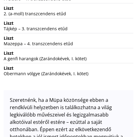
Liszt
2. (a-moll) transzcendens etűd
Liszt
Tájkép – 3. transzcendens etűd
Liszt
Mazeppa – 4. transzcendens etűd
Liszt
A genfi harangok (Zarándokévek, I. kötet)
Liszt
Obermann völgye (Zarándokévek, I. kötet)
Szeretnénk, ha a Müpa közönsége ebben a
rendkívüli helyzetben is találkozhatna a világ
legkiválóbb művészeivel és legizgalmasabb
alkotóival estéről estére – ezúttal a saját
otthonában. Éppen ezért az elkövetkezendő
hetekben a jól ismert időpontokban megnyitjuk a