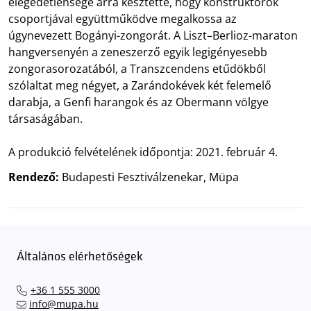
elégedetlensége arra késztette, hogy konstruktőrök
csoportjával együttműködve megalkossa az
úgynevezett Bogányi-zongorát. A Liszt–Berlioz-maraton
hangversenyén a zeneszerző egyik legigényesebb
zongorasorozatából, a Transzcendens etűdökből
szólaltat meg négyet, a Zarándokévek két felemelő
darabja, a Genfi harangok és az Obermann völgye
társaságában.
A produkció felvételének időpontja: 2021. február 4.
Rendező:
Budapesti Fesztiválzenekar, Müpa
Általános elérhetőségek
+36 1 555 3000
info@mupa.hu