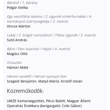
Bárónő / 1. bárány
Polgár Etelka
Egy vesztfáliai katona / 2. ügynök sintérhurokkal / A
kormányzó szárnysegédje / 2. matróz
Vincze Márton
Lakáj / 2. bolgár sorozótiszt / Titkos ügynök / 3. matróz
Sütő András
Báró / Don Issachar / Hajós / 4. matróz
Magócs Ottó
Oroszlán
Hámori Máté
Három vezeklő / Három spanyol don
Szegedi Benjámin, Matyó Márió, Kristóf István
Közreműködők:
UMZE Kamaraegyüttes, Pécsi Balett, Magyar Állami
Operaház Énekkara (karigazgató: Csiki Gábor)