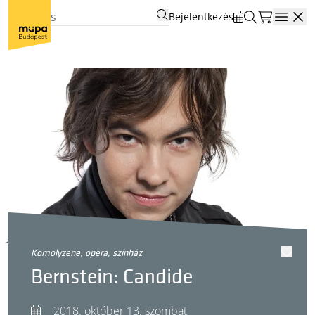
Bejelentkezés
Open
komolyzene, opera, színház
Bernstein: Candide
2018. október 13. szombat