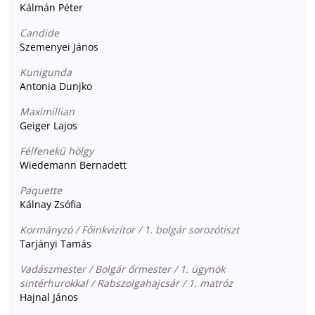
Kálmán Péter
Candide
Szemenyei János
Kunigunda
Antonia Dunjko
Maximillian
Geiger Lajos
Félfenekű hölgy
Wiedemann Bernadett
Paquette
Kálnay Zsófia
Kormányzó / Főinkvizítor / 1. bolgár sorozótiszt
Tarjányi Tamás
Vadászmester / Bolgár őrmester / 1. ügynök
sintérhurokkal / Rabszolgahajcsár / 1. matróz
Hajnal János