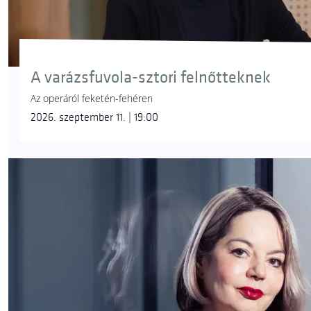
A varázsfuvola-sztori felnőtteknek
Az operáról feketén-fehéren
2026. szeptember 11. | 19:00