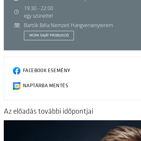
19:30 - 22:00
egy szünettel
Bartók Béla Nemzeti Hangversenyterem
MÜPA SAJÁT PRODUKCIÓ
FACEBOOK ESEMÉNY
NAPTÁRBA MENTÉS
Az előadás további időpontjai