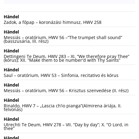
Händel
Zadok, a főpap – koronázási himnusz, HWV 258
Händel
Messiás – oratórium, HWV 56 –“The trumpet shall sound”
(basszusária, III. rész)
Händel
Dettingeni Te Deum, HWV 283 – XI. “We therefore pray Thee”
(kórus); XII. “Make them to be number'd with Thy Saints”
Händel
Saul – oratórium, HWV 53 – Sinfonia, recitativo és kórus
Händel
Messiás – oratórium, HWV 56 – Krisztus szenvedése (II. rész)
Händel
Rinaldo, HWV 7 – „Lascia ch’io pianga”(Almirena áriája, II.
felvonás)
Händel
Utrechti Te Deum, HWV 278 – VII. “Day by day”; X. “O Lord, in
thee”
Händel