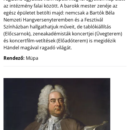
az intézmény falai között. A barokk mester zenéje az
egész épületet betölti majd: nemcsak a Bartók Béla
Nemzeti Hangversenyteremben és a Fesztivál
Színházban hallgathatjuk műveit, de tablókiállítás
(Előcsarnok), zeneakadémisták koncertjei (Üvegterem)
és koncertfilm-vetítések (Előadóterem) is megidézik
Händel magával ragadó világát.
Rendező:
Müpa