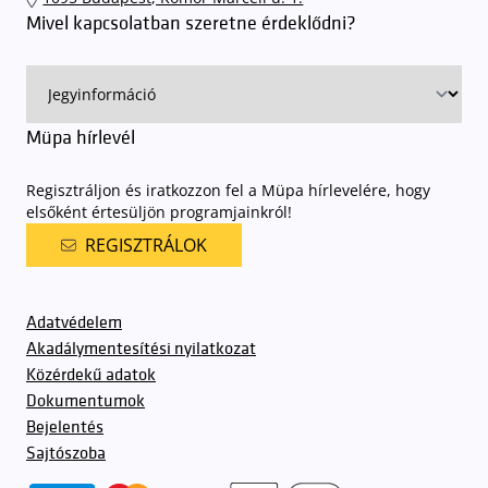
sorompókat rendszámfelismerő automatika nyitja.
A parkolás
Mivel kapcsolatban szeretne érdeklődni?
ingyenes azon vendégeink számára, akik egy aznapi fizetős
előadásra belépőjeggyel rendelkeznek
. A Müpa parkolási
rendjének részletes leírása
elérhető itt
.
Müpa hírlevél
Regisztráljon és iratkozzon fel a Müpa hírlevelére, hogy
elsőként értesüljön programjainkról!
REGISZTRÁLOK
Adatvédelem
Akadálymentesítési nyilatkozat
Közérdekű adatok
Dokumentumok
Bejelentés
Sajtószoba