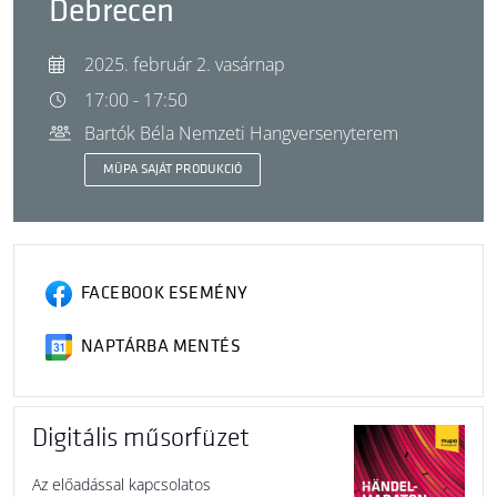
Debrecen
2025. február 2. vasárnap
17:00 - 17:50
Bartók Béla Nemzeti Hangversenyterem
MÜPA SAJÁT PRODUKCIÓ
FACEBOOK ESEMÉNY
NAPTÁRBA MENTÉS
Digitális műsorfüzet
Az előadással kapcsolatos