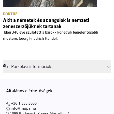
PORTRÉ
Akit a németek és az angolok is nemzeti
zeneszerzőjüknek tartanak
Idén 340 éve született a barokk kor egyik legjelentősebb
mestere, Georg Friedrich Händel.
Parkolási információk
Felhívjuk látogatóink figyelmét, hogy abban az esetben, amikor a
Müpa mélygarázsa és kültéri parkolója teljes kapacitással működik,
érkezéskor megnövekedett várakozási idővel érdemes kalkulálni. Ezt
Általános elérhetőségek
elkerülendő,
azt javasoljuk kedves közönségünknek, induljanak
el hozzánk időben, hogy
gyorsan és zökkenőmentesen
+36 1 555 3000
találhassák meg a legideálisabb parkolóhelyet és
kényelmesen
info@mupa.hu
érkezhessenek meg előadásainkra
. A Müpa mélygarázsában a
1095 Budapest, Komor Marcell u. 1.