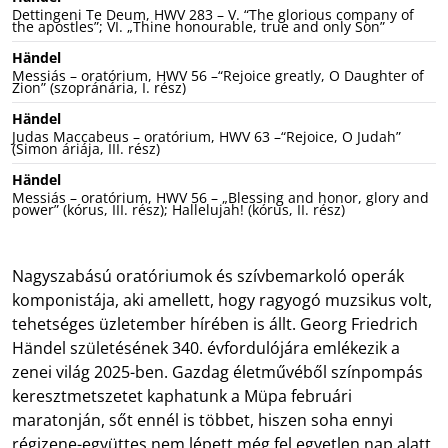
Dettingeni Te Deum, HWV 283 – V. “The glorious company of
the apostles”; VI. „Thine honourable, true and only Son”
Händel
Messiás – oratórium, HWV 56 –“Rejoice greatly, O Daughter of
Zion” (szopránária, I. rész)
Händel
Judas Maccabeus – oratórium, HWV 63 –“Rejoice, O Judah”
(Simon áriája, III. rész)
Händel
Messiás – oratórium, HWV 56 – „Blessing and honor, glory and
power” (kórus, III. rész); Hallelujah! (kórus, II. rész)
Nagyszabású oratóriumok és szívbemarkoló operák
komponistája, aki amellett, hogy ragyogó muzsikus volt,
tehetséges üzletember hírében is állt. Georg Friedrich
Händel születésének 340. évfordulójára emlékezik a
zenei világ 2025-ben. Gazdag életművéből színpompás
keresztmetszetet kaphatunk a Müpa februári
maratonján, sőt ennél is többet, hiszen soha ennyi
régizene-együttes nem lépett még fel egyetlen nap alatt