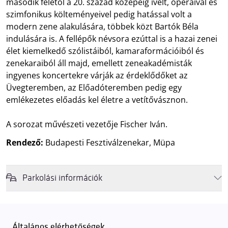
második felétől a 20. század közepéig ívelt, operáival és
szimfonikus költeményeivel pedig hatással volt a
modern zene alakulására, többek közt Bartók Béla
indulására is. A fellépők névsora ezúttal is a hazai zenei
élet kiemelkedő szólistáiból, kamaraformációiból és
zenekaraiból áll majd, emellett zeneakadémisták
ingyenes koncertekre várják az érdeklődőket az
Üvegteremben, az Előadóteremben pedig egy
emlékezetes előadás kel életre a vetítővásznon.
A sorozat művészeti vezetője Fischer Iván.
Rendező:
Budapesti Fesztiválzenekar, Müpa
Parkolási információk
Felhívjuk látogatóink figyelmét, hogy abban az esetben, amikor a
Müpa mélygarázsa és kültéri parkolója teljes kapacitással működik,
érkezéskor megnövekedett várakozási idővel érdemes kalkulálni. Ezt
Általános elérhetőségek