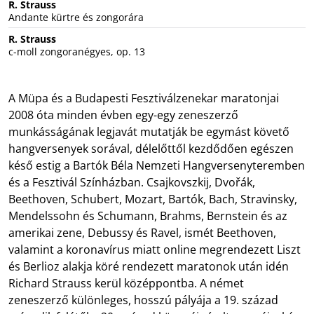
R. Strauss
Andante kürtre és zongorára
R. Strauss
c-moll zongoranégyes, op. 13
A Müpa és a Budapesti Fesztiválzenekar maratonjai
2008 óta minden évben egy-egy zeneszerző
munkásságának legjavát mutatják be egymást követő
hangversenyek sorával, délelőttől kezdődően egészen
késő estig a Bartók Béla Nemzeti Hangversenyteremben
és a Fesztivál Színházban. Csajkovszkij, Dvořák,
Beethoven, Schubert, Mozart, Bartók, Bach, Stravinsky,
Mendelssohn és Schumann, Brahms, Bernstein és az
amerikai zene, Debussy és Ravel, ismét Beethoven,
valamint a koronavírus miatt online megrendezett Liszt
és Berlioz alakja köré rendezett maratonok után idén
Richard Strauss kerül középpontba. A német
zeneszerző különleges, hosszú pályája a 19. század