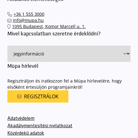
elkerülendő,
azt javasoljuk kedves közönségünknek, induljanak
el hozzánk időben, hogy
gyorsan és zökkenőmentesen
+36 1 555 3000
találhassák meg a legideálisabb parkolóhelyet és
kényelmesen
info@mupa.hu
érkezhessenek meg előadásainkra
. A Müpa mélygarázsában a
1095 Budapest, Komor Marcell u. 1.
sorompókat rendszámfelismerő automatika nyitja.
A parkolás
Mivel kapcsolatban szeretne érdeklődni?
ingyenes azon vendégeink számára, akik egy aznapi fizetős
előadásra belépőjeggyel rendelkeznek
. A Müpa parkolási
rendjének részletes leírása
elérhető itt
.
Müpa hírlevél
Regisztráljon és iratkozzon fel a Müpa hírlevelére, hogy
elsőként értesüljön programjainkról!
REGISZTRÁLOK
Adatvédelem
Akadálymentesítési nyilatkozat
Közérdekű adatok