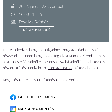
2022. január 22. szombat
16:00 - 16:45
Fesztivál Színház
MÜPA KOPRODUKCIÓ
Felhívjuk kedves látogatóink figyelmét, hogy az előadáson való
részvétellel minden látogatónk elfogadja a Müpa házirendjét, mely
az aktuális előírásokról és biztonsági szabályokról is rendelkezik. A
részletekről és tudnivalókról
ezen az oldalon
tájékozódhatnak.
Megértésüket és együttműködésüket köszönjük!
FACEBOOK ESEMÉNY
NAPTÁRBA MENTÉS