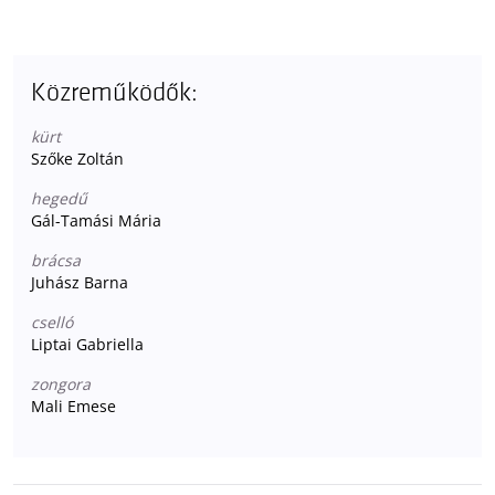
Közreműködők:
kürt
Szőke Zoltán
hegedű
Gál-Tamási Mária
brácsa
Juhász Barna
cselló
Liptai Gabriella
zongora
Mali Emese