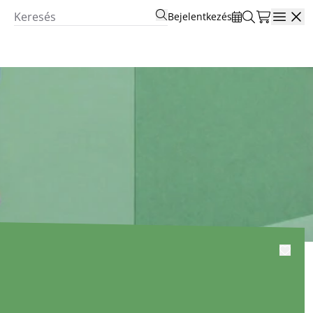
Bejelentkezés
Open