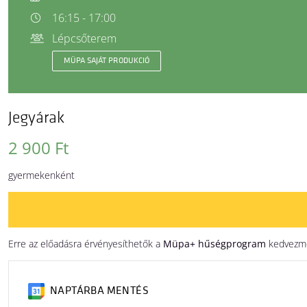
16:15 - 17:00
Lépcsőterem
MÜPA SAJÁT PRODUKCIÓ
Jegyárak
2 900 Ft
gyermekenként
Erre az előadásra érvényesíthetők a
Müpa+ hűségprogram
kedvezm
NAPTÁRBA MENTÉS