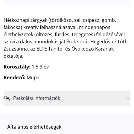
Hétköznapi tárgyak (törölköző, sál, csipesz, gomb,
fakocka) kreatív felhasználásával, mindennapos
élethelyzetek (öltözés, fürdés, teregetés) felidézésével
szövi a dalos, mondókás játékok sorát Hegedűsné Tóth
Zsuzsanna, az ELTE Tanító- és Óvóképző Karának
oktatója.
Korosztály:
1,5-3 év
Rendező:
Müpa
Parkolási információk
Felhívjuk látogatóink figyelmét, hogy abban az esetben, amikor a
Müpa mélygarázsa és kültéri parkolója teljes kapacitással működik,
érkezéskor megnövekedett várakozási idővel érdemes kalkulálni. Ezt
Általános elérhetőségek
elkerülendő,
azt javasoljuk kedves közönségünknek, induljanak