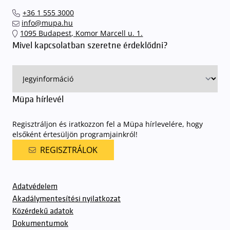
el hozzánk időben, hogy
gyorsan és zökkenőmentesen
+36 1 555 3000
találhassák meg a legideálisabb parkolóhelyet és
kényelmesen
info@mupa.hu
érkezhessenek meg előadásainkra
. A Müpa mélygarázsában a
1095 Budapest, Komor Marcell u. 1.
sorompókat rendszámfelismerő automatika nyitja.
A parkolás
Mivel kapcsolatban szeretne érdeklődni?
ingyenes azon vendégeink számára, akik egy aznapi fizetős
előadásra belépőjeggyel rendelkeznek
. A Müpa parkolási
rendjének részletes leírása
elérhető itt
.
Müpa hírlevél
Regisztráljon és iratkozzon fel a Müpa hírlevelére, hogy
elsőként értesüljön programjainkról!
REGISZTRÁLOK
Adatvédelem
Akadálymentesítési nyilatkozat
Közérdekű adatok
Dokumentumok