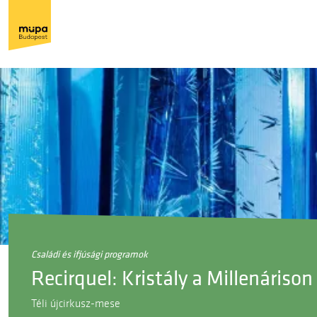
családi és ifjúsági programok
Recirquel: Kristály a Millenáriso
Téli újcirkusz-mese