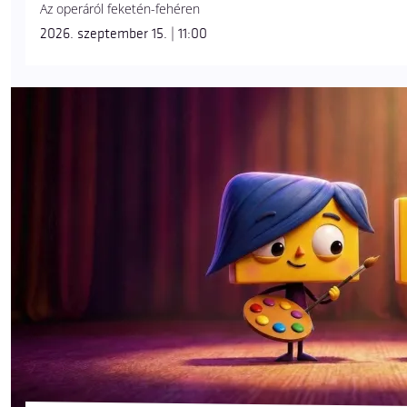
Az operáról feketén-fehéren
2026. szeptember 15. | 11:00