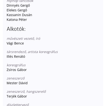
Hiphop táncosok
Dinnyés Gergő
Elekes Gergő
Kassanin Dusán
Katona Péter
Alkotók:
művészeti vezető, író
Vági Bence
társrendező, artista koreográfus
Illés Renátó
koreográfus
Zsíros Gábor
zeneszerző
Mester Dávid
zeneszerző, hangszerelő
Terjék Gábor
díszlettervező