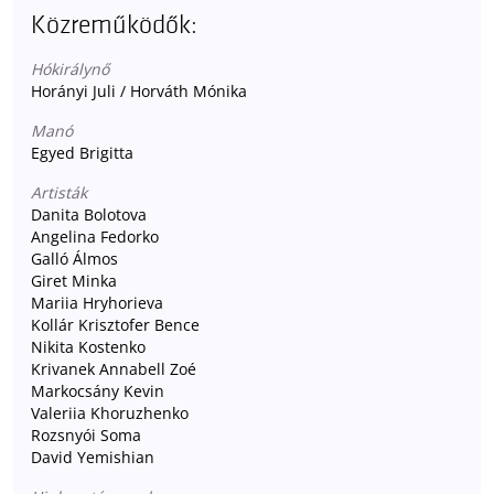
Közreműködők:
Hókirálynő
Horányi Juli / Horváth Mónika
Manó
Egyed Brigitta
Artisták
Danita Bolotova
Angelina Fedorko
Galló Álmos
Giret Minka
Mariia Hryhorieva
Kollár Krisztofer Bence
Nikita Kostenko
Krivanek Annabell Zoé
Markocsány Kevin
Valeriia Khoruzhenko
Rozsnyói Soma
David Yemishian