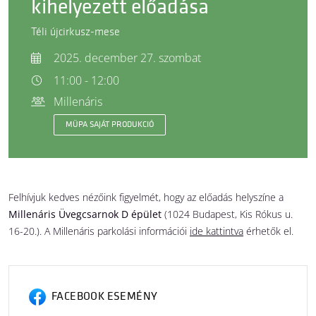
kihelyezett előadása
Téli újcirkusz-mese
2025. december 27. szombat
11:00 - 12:00
Millenáris
MÜPA SAJÁT PRODUKCIÓ
Felhívjuk kedves nézőink figyelmét, hogy az előadás helyszíne a
Millenáris Üvegcsarnok D épület
(1024 Budapest, Kis Rókus u.
16-20.). A Millenáris parkolási információi
ide kattintva
érhetők el.
FACEBOOK ESEMÉNY