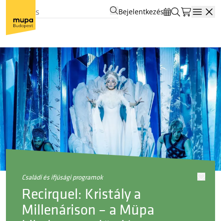
Bejelentkezés
Open
családi és ifjúsági programok
Recirquel: Kristály a
Millenárison – a Müpa