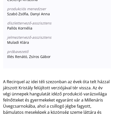
produkciós menedzser
Szabó Zsófia, Danyi Anna
díszlettervező-asszisztens
Pallós Kornélia
jelmeztervező-asszisztens
Muladi Klára
próbavezető
Illés Renátó, Zsíros Gábor
A Recirquel az idei téli szezonban az évek óta telt házzal
játszott Kristály felújított verziójával tér vissza. Az év
végi ünnepek hangulatát idéző produkció varázsvilága
felnőtteket és gyermekeket egyaránt vár a Millenáris
Üvegcsarnokába, ahol a csillogó jégbe fagyott,
bámulatos meseképek a közönség szeme láttára és