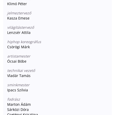
Klimó Péter
jelmeztervező
Kasza Emese
világítástervező
Lenzsér Attila
hiphop koreográfus
Csörögi Márk
artistamester
Ócsai Böbe
technikai vezető
Vladár Tamás
sminkmester
Ipacs Szilvia
fodrász
Marton Ádám
Sárközi Dóra
Csetényi Krisztina