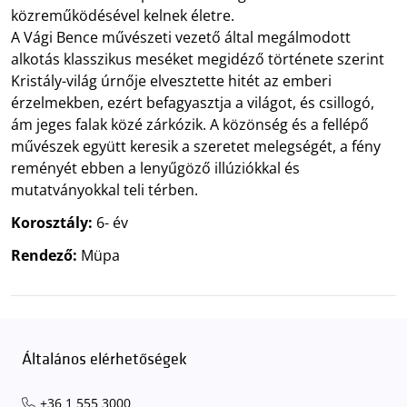
közreműködésével kelnek életre.
A Vági Bence művészeti vezető által megálmodott
alkotás klasszikus meséket megidéző története szerint
Kristály-világ úrnője elvesztette hitét az emberi
érzelmekben, ezért befagyasztja a világot, és csillogó,
ám jeges falak közé zárkózik. A közönség és a fellépő
művészek együtt keresik a szeretet melegségét, a fény
reményét ebben a lenyűgöző illúziókkal és
mutatványokkal teli térben.
Korosztály:
6- év
Rendező:
Müpa
Általános elérhetőségek
+36 1 555 3000