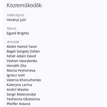
Közreműködők:
Hókirálynő
Horányi Julii
Manó
Egyed Brigitta
Artisták
Abdel Hamid Yaser
Bagdi Gergely Zoltán
Fehér Ádám Dávid
Yevhen Havrylenko
Horváth Zita
Mariia Hryhorieva
Ignácz Ivett
Valeriia Khoruzhenko
Kateryna Larina
Andrii Maslov
Sergii Materynskyi
Yevheniia Obolonina
Pfeiffer Roland