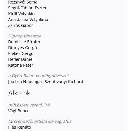
Rozsnyói Soma
Seguí-Fábián Eszter
Kirill Volynkin
Anastasiia Volynkina
Zsíros Gábor
Hiphop táncosok
Demissie Efraim
Dinnyés Gergő
Elekes Gergő
Hefler Dániel
Katona Péter
a Győri Balett vendégművészei
Joó Lea Napsugár, Szentiványi Richard
Alkotók:
művészeti vezető, író
Vági Bence
társrendező, artista koreográfus
Illés Renátó