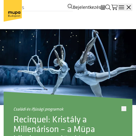
Bejelentkezés
Open
családi és ifjúsági programok
Recirquel: Kristály a
Millenárison – a Müpa