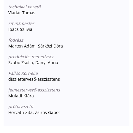
technikai vezető
Vladár Tamás
sminkmester
Ipacs Szilvia
fodrász
Marton Ádám, Sárközi Dóra
produkciós menedzser
Szabó Zsófia, Danyi Anna
Pallós Kornélia
díszlettervező-asszisztens
jelmeztervező-asszisztens
Muladi Klára
próbavezető
Horváth Zita, Zsíros Gábor