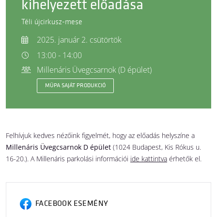
kihelyezett előadása
Téli újcirkusz-mese
2025. január 2. csütörtök
13:00 - 14:00
Millenáris Üvegcsarnok (D épület)
MÜPA SAJÁT PRODUKCIÓ
Felhívjuk kedves nézőink figyelmét, hogy az előadás helyszíne a
Millenáris Üvegcsarnok D épület
(1024 Budapest, Kis Rókus u.
16-20.). A Millenáris parkolási információi
ide kattintva
érhetők el.
FACEBOOK ESEMÉNY