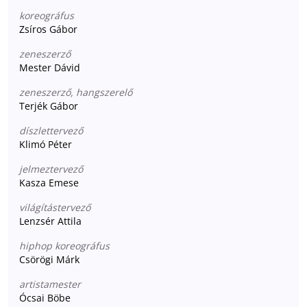
koreográfus
Zsíros Gábor
zeneszerző
Mester Dávid
zeneszerző, hangszerelő
Terjék Gábor
díszlettervező
Klimó Péter
jelmeztervező
Kasza Emese
világítástervező
Lenzsér Attila
hiphop koreográfus
Csörögi Márk
artistamester
Ócsai Böbe