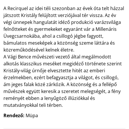
A Recirquel az idei téli szezonban az évek óta telt házzal
játszott Kristály felújított verziójával tér vissza. Az év
végi ünnepek hangulatát idéző produkció varázsvilága
felnőtteket és gyermekeket egyaránt vár a Millenáris
Üvegcsarnokába, ahol a csillogó jégbe fagyott,
bámulatos meseképek a közönség szeme láttára és
közreműködésével kelnek életre.
A Vági Bence művészeti vezető által megálmodott
alkotás klasszikus meséket megidéző története szerint
Kristály-világ úrnője elvesztette hitét az emberi
érzelmekben, ezért befagyasztja a világot, és csillogó,
ám jeges falak közé zárkózik. A közönség és a fellépő
művészek együtt keresik a szeretet melegségét, a fény
reményét ebben a lenyűgöző illúziókkal és
mutatványokkal teli térben.
Rendező:
Müpa