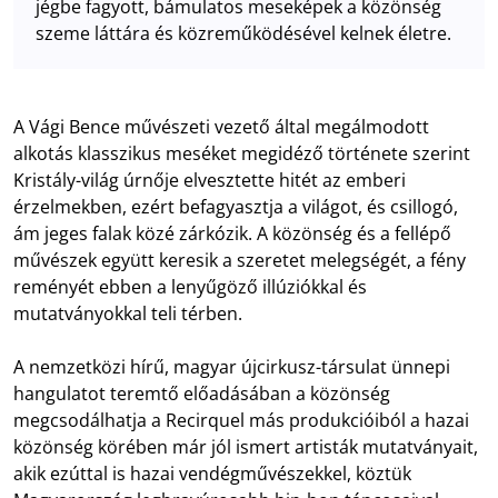
jégbe fagyott, bámulatos meseképek a közönség
szeme láttára és közreműködésével kelnek életre.
A Vági Bence művészeti vezető által megálmodott
alkotás klasszikus meséket megidéző története szerint
Kristály-világ úrnője elvesztette hitét az emberi
érzelmekben, ezért befagyasztja a világot, és csillogó,
ám jeges falak közé zárkózik. A közönség és a fellépő
művészek együtt keresik a szeretet melegségét, a fény
reményét ebben a lenyűgöző illúziókkal és
mutatványokkal teli térben.
A nemzetközi hírű, magyar újcirkusz-társulat ünnepi
hangulatot teremtő előadásában a közönség
megcsodálhatja a Recirquel más produkcióiból a hazai
közönség körében már jól ismert artisták mutatványait,
akik ezúttal is hazai vendégművészekkel, köztük