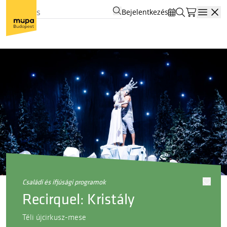
Bejelentkezés
Open
családi és ifjúsági programok
Recirquel: Kristály
Téli újcirkusz-mese