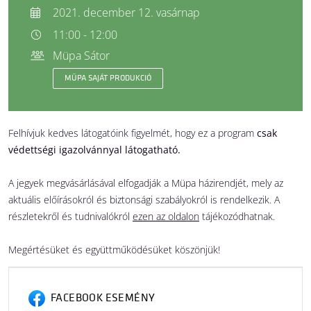
2021. december 12. vasárnap
11:00 - 12:00
Müpa Sátor
MÜPA SAJÁT PRODUKCIÓ
Felhívjuk kedves látogatóink figyelmét, hogy ez a program
csak
védettségi igazolvánnyal látogatható.
A jegyek megvásárlásával elfogadják a Müpa házirendjét, mely az
aktuális előírásokról és biztonsági szabályokról is rendelkezik. A
részletekről és tudnivalókról
ezen az oldalon
tájékozódhatnak.
Megértésüket és együttműködésüket köszönjük!
FACEBOOK ESEMÉNY