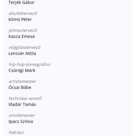
Terjék Gábor
díszlettervező
Klimó Péter
jelmeztervező
Kasza Emese
világítástervező
Lenzsér Attila
hip-hop koreográfus
Csörögi Márk
artistamester
Ócsai Böbe
technikai vezető
Vladár Tamás
sminkmester
Ipacs Szilvia
fodrász