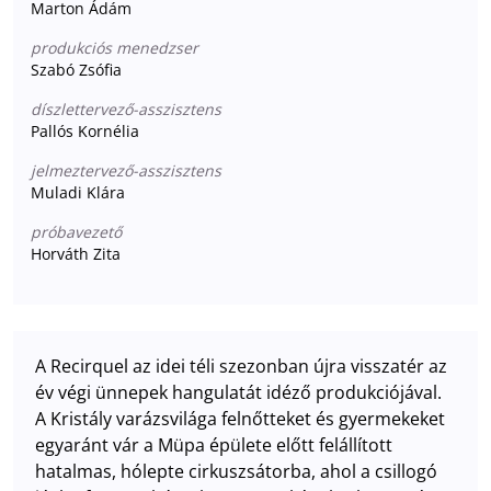
Marton Ádám
produkciós menedzser
Szabó Zsófia
díszlettervező-asszisztens
Pallós Kornélia
jelmeztervező-asszisztens
Muladi Klára
próbavezető
Horváth Zita
A Recirquel az idei téli szezonban újra visszatér az
év végi ünnepek hangulatát idéző produkciójával.
A Kristály varázsvilága felnőtteket és gyermekeket
egyaránt vár a Müpa épülete előtt felállított
hatalmas, hólepte cirkuszsátorba, ahol a csillogó