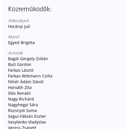
Közreműködők:
Hókirálynő
Horányi Juli
Manó
Egyed Brigitta
Artisták
Bagdi Gergely Zoltán
Buti Gordon
Farkas László
Farkas-Wittmann Csilla
Fehér Ádám Dávid
Horváth Zita
Illés Renátó
Nagy Richárd
Nagyhegyi Sára
Rozsnyói Soma
Seguí-Fábián Eszter
Vasylenko Vladyslav
Veress Zsanett