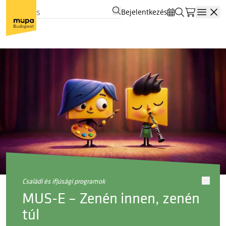
Bejelentkezés
Open
családi és ifjúsági programok
MUS-E – Zenén innen, zenén
túl