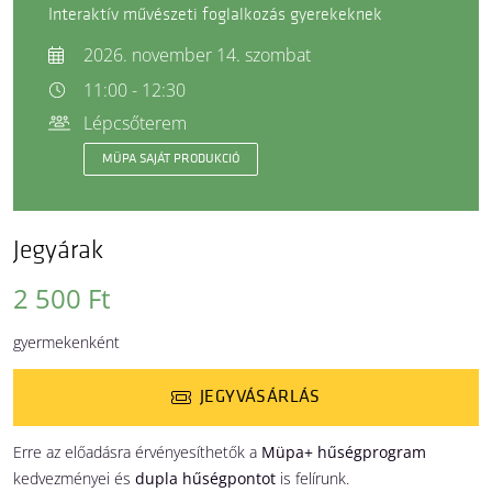
Interaktív művészeti foglalkozás gyerekeknek
2026. november 14. szombat
11:00 - 12:30
Lépcsőterem
MÜPA SAJÁT PRODUKCIÓ
Jegyárak
2 500 Ft
gyermekenként
JEGYVÁSÁRLÁS
Erre az előadásra érvényesíthetők a
Müpa+ hűségprogram
kedvezményei és
dupla hűségpontot
is felírunk.