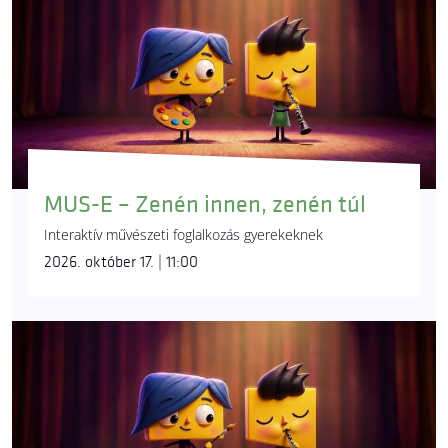
MUS-E – Zenén innen, zenén túl
Interaktív művészeti foglalkozás gyerekeknek
2026. október 17. | 11:00