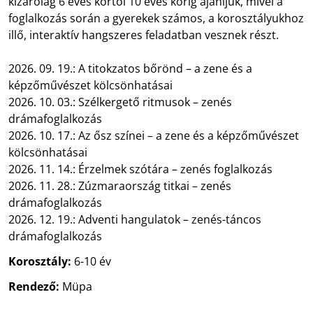
kizárólag 6 éves kortól 10 éves korig ajánljuk, mivel a
foglalkozás során a gyerekek számos, a korosztályukhoz
illő, interaktív hangszeres feladatban vesznek részt.
2026. 09. 19.: A titokzatos bőrönd – a zene és a
képzőművészet kölcsönhatásai
2026. 10. 03.: Szélkergető ritmusok – zenés
drámafoglalkozás
2026. 10. 17.: Az ősz színei – a zene és a képzőművészet
kölcsönhatásai
2026. 11. 14.: Érzelmek szótára – zenés foglalkozás
2026. 11. 28.: Zúzmaraország titkai – zenés
drámafoglalkozás
2026. 12. 19.: Adventi hangulatok – zenés-táncos
drámafoglalkozás
Korosztály:
6-10 év
Rendező:
Müpa