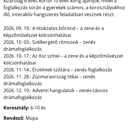
kizárólag 6 éves kortól 10 éves korig ajánljuk, mivel a
foglalkozás során a gyerekek számos, a korosztályukhoz
illő, interaktív hangszeres feladatban vesznek részt.
2026. 09. 19.: A titokzatos bőrönd – a zene és a
képzőművészet kölcsönhatásai
2026. 10. 03.: Szélkergető ritmusok – zenés
drámafoglalkozás
2026. 10. 17.: Az ősz színei – a zene és a képzőművészet
kölcsönhatásai
2026. 11. 14.: Érzelmek szótára – zenés foglalkozás
2026. 11. 28.: Zúzmaraország titkai – zenés
drámafoglalkozás
2026. 12. 19.: Adventi hangulatok – zenés-táncos
drámafoglalkozás
Korosztály:
6-10 év
Rendező:
Müpa