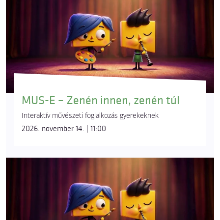
MUS-E – Zenén innen, zenén túl
Interaktív művészeti foglalkozás gyerekeknek
2026. november 14. | 11:00