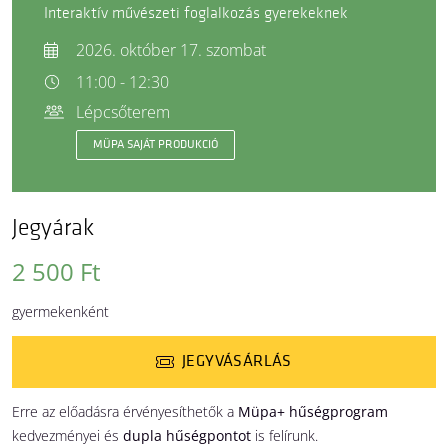
Interaktív művészeti foglalkozás gyerekeknek
2026. október 17. szombat
11:00 - 12:30
Lépcsőterem
MÜPA SAJÁT PRODUKCIÓ
Jegyárak
2 500 Ft
gyermekenként
JEGYVÁSÁRLÁS
Erre az előadásra érvényesíthetők a
Müpa+ hűségprogram
kedvezményei és
dupla hűségpontot
is felírunk.