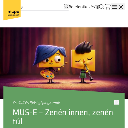
Bejelentkezés
Open
családi és ifjúsági programok
MUS-E – Zenén innen, zenén
túl