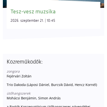
Tesz-vesz muzsika
2026. szeptember 21. | 10:45
Közreműködők:
zongora
Fejérvári Zoltán
Trio Dakoda (Láposi Dániel, Burcsik Dávid, Hencz Kornél)
ütőhangszerek
Mohácsi Benjámin, Simon András
a Bartók Konzervatórium ütőhangszeres növendékei