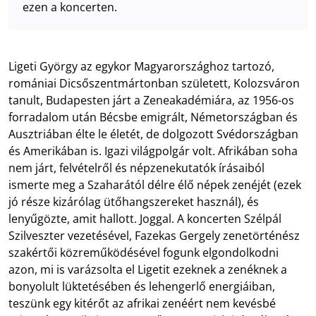
ezen a koncerten.
Ligeti György az egykor Magyarországhoz tartozó,
romániai Dicsőszentmártonban született, Kolozsváron
tanult, Budapesten járt a Zeneakadémiára, az 1956-os
forradalom után Bécsbe emigrált, Németországban és
Ausztriában élte le életét, de dolgozott Svédországban
és Amerikában is. Igazi világpolgár volt. Afrikában soha
nem járt, felvételről és népzenekutatók írásaiból
ismerte meg a Szaharától délre élő népek zenéjét (ezek
jó része kizárólag ütőhangszereket használ), és
lenyűgözte, amit hallott. Joggal. A koncerten Szélpál
Szilveszter vezetésével, Fazekas Gergely zenetörténész
szakértői közreműködésével fogunk elgondolkodni
azon, mi is varázsolta el Ligetit ezeknek a zenéknek a
bonyolult lüktetésében és lehengerlő energiáiban,
teszünk egy kitérőt az afrikai zenéért nem kevésbé