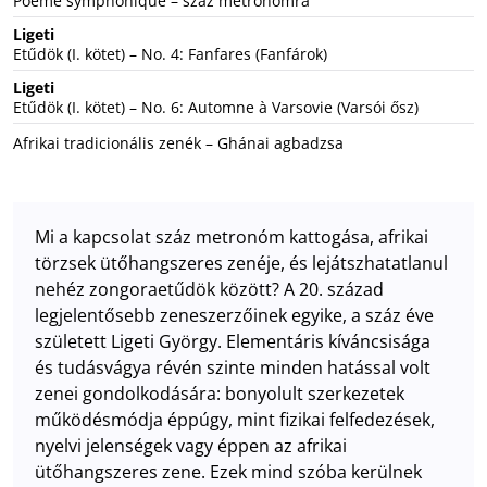
Poème symphonique – száz metronómra
Ligeti
Etűdök (I. kötet) – No. 4: Fanfares (Fanfárok)
Ligeti
Etűdök (I. kötet) – No. 6: Automne à Varsovie (Varsói ősz)
Afrikai tradicionális zenék – Ghánai agbadzsa
Mi a kapcsolat száz metronóm kattogása, afrikai
törzsek ütőhangszeres zenéje, és lejátszhatatlanul
nehéz zongoraetűdök között? A 20. század
legjelentősebb zeneszerzőinek egyike, a száz éve
született Ligeti György. Elementáris kíváncsisága
és tudásvágya révén szinte minden hatással volt
zenei gondolkodására: bonyolult szerkezetek
működésmódja éppúgy, mint fizikai felfedezések,
nyelvi jelenségek vagy éppen az afrikai
ütőhangszeres zene. Ezek mind szóba kerülnek