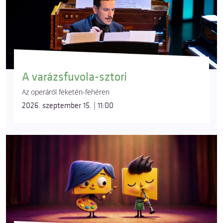
A varázsfuvola-sztori
Az operáról feketén-fehéren
2026. szeptember 15. | 11:00