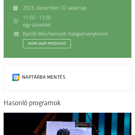
2023. december 10. vasárnap
11:00 - 13:00
egy szünettel
Bartók Béla Nemzeti Hangversenyterem
MÜPA SAJÁT PRODUKCIÓ
NAPTÁRBA MENTÉS
Hasonló programok