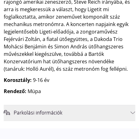
rajongó amerikai zeneszerző, Steve Reich irányába, és
arra is megkeressük a választ, hogy Ligetit mi
foglalkoztatta, amikor zeneművet komponált száz
mechanikus metronómra. A koncerten napjaink egyik
legjelentősebb Ligeti-előadója, a zongoraművész
Fejérvári Zoltán, a fiatal ütőegyüttes, a Dakoda Trio
Mohácsi Benjámin és Simon András ütőhangszeres
művészekkel kiegészülve, továbbá a Bartók
Konzervatórium hat ütőhangszeres növendéke
(tanáruk: Holló Aurél), és száz metronóm fog fellépni.
Korosztály:
9-16 év
Rendező:
Müpa
Parkolási információk
Felhívjuk látogatóink figyelmét, hogy abban az esetben, amikor a
Müpa mélygarázsa és kültéri parkolója teljes kapacitással működik,