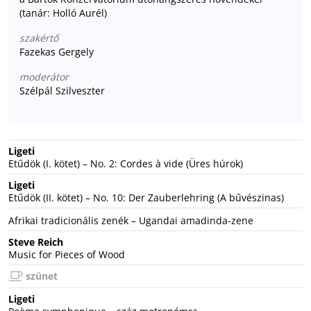
(tanár: Holló Aurél)
szakértő
Fazekas Gergely
moderátor
Szélpál Szilveszter
Ligeti
Etűdök (I. kötet) – No. 2: Cordes à vide (Üres húrok)
Ligeti
Etűdök (II. kötet) – No. 10: Der Zauberlehring (A bűvészinas)
Afrikai tradicionális zenék – Ugandai amadinda-zene
Steve Reich
Music for Pieces of Wood
szünet
Ligeti