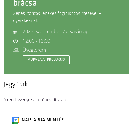
brácsa
Zenés, táncos, énekes foglalkozás mesével –
gyerekeknek
2026. szeptember 27. vasárnap
12:00 - 13:00
Üvegterem
MÜPA SAJÁT PRODUKCIÓ
Jegyárak
A rendezvényre a belépés díjtalan.
NAPTÁRBA MENTÉS