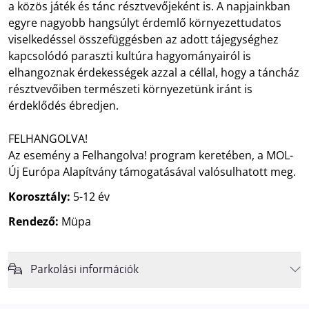
a közös játék és tánc résztvevőjeként is. A napjainkban
egyre nagyobb hangsúlyt érdemlő környezettudatos
viselkedéssel összefüggésben az adott tájegységhez
kapcsolódó paraszti kultúra hagyományairól is
elhangoznak érdekességek azzal a céllal, hogy a táncház
résztvevőiben természeti környezetünk iránt is
érdeklődés ébredjen.
FELHANGOLVA!
Az esemény a Felhangolva! program keretében, a MOL-
Új Európa Alapítvány támogatásával valósulhatott meg.
Korosztály:
5-12 év
Rendező:
Müpa
Parkolási információk
Felhívjuk látogatóink figyelmét, hogy abban az esetben, amikor a