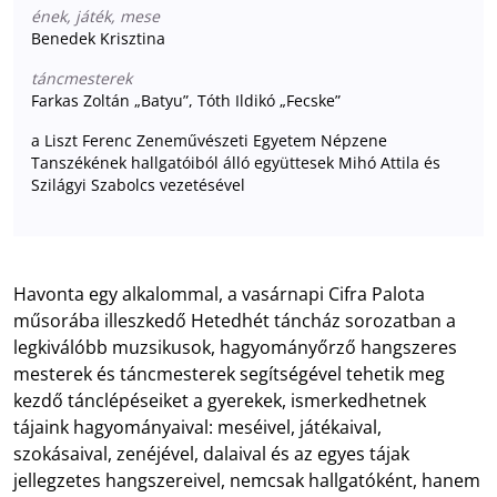
ének, játék, mese
Benedek Krisztina
táncmesterek
Farkas Zoltán „Batyu”, Tóth Ildikó „Fecske”
a Liszt Ferenc Zeneművészeti Egyetem Népzene
Tanszékének hallgatóiból álló együttesek Mihó Attila és
Szilágyi Szabolcs vezetésével
Havonta egy alkalommal, a vasárnapi Cifra Palota
műsorába illeszkedő Hetedhét táncház sorozatban a
legkiválóbb muzsikusok, hagyományőrző hangszeres
mesterek és táncmesterek segítségével tehetik meg
kezdő tánclépéseiket a gyerekek, ismerkedhetnek
tájaink hagyományaival: meséivel, játékaival,
szokásaival, zenéjével, dalaival és az egyes tájak
jellegzetes hangszereivel, nemcsak hallgatóként, hanem