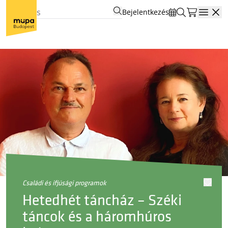
Bejelentkezés
Open
családi és ifjúsági programok
Hetedhét táncház – Széki
táncok és a háromhúros