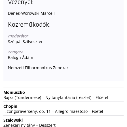
Vezényel:
Dénes-Worowski Marcell
Közreműködők:
moderátor
Szélpál Szilveszter
zongora
Balogh Ádám
Nemzeti Filharmonikus Zenekar
Moniuszko
Bajka (Tündérmese) – Nyitányfantázia (részlet) – Előétel
Chopin
I. zongoraverseny, op. 11 – Allegro maestoso – Főétel
Szałowski
Zenekari nyitány – Desszert