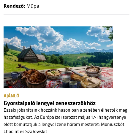
Rendező:
Müpa
AJÁNLÓ
Gyorstalpaló lengyel zeneszerzőkhöz
Északi jóbarátaink hozzánk hasonlóan a zenében élhették meg
hazafiságukat. Az Európa ízei sorozat május 17-i hangversenye
előtt bemutatjuk a lengyel zene három mesterét: Moniuszkót,
Chopint és Szałowskit.