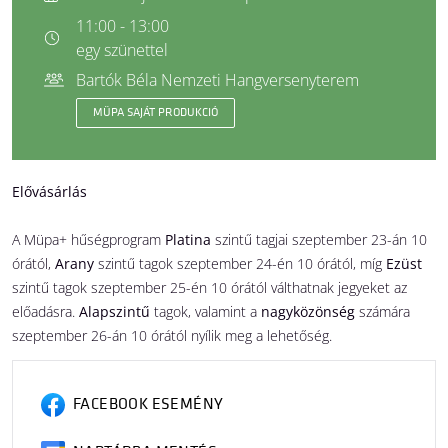
11:00 - 13:00
egy szünettel
Bartók Béla Nemzeti Hangversenyterem
MÜPA SAJÁT PRODUKCIÓ
Elővásárlás
A Müpa+ hűségprogram
Platina
szintű tagjai szeptember 23-án 10
órától,
Arany
szintű tagok szeptember 24-én 10 órától, míg
Ezüst
szintű tagok szeptember 25-én 10 órától válthatnak jegyeket az
előadásra.
Alapszintű
tagok, valamint a
nagyközönség
számára
szeptember 26-án 10 órától nyílik meg a lehetőség.
FACEBOOK ESEMÉNY