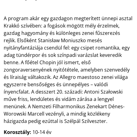
A program akár egy gazdagon megterített ünnepi asztal
Krakkó szívében: a fogások mögött mély érzelmek,
gazdag hagyomány és különleges zenei fűszerezés
rejlik. Elsőként Stanisław Moniuszko mesés
nyitányfantáziája csendül fel: egy csipet romantika, egy
adag tündérpor és sok színpadi varázslat keveredik
benne. A főétel Chopin jól ismert, első
zongoraversenyének nyitótétele, amelyben szenvedély
és líraiság váltakozik. Az Allegro maestoso zenei világa
egyszerre bensőséges és ünnepélyes – valódi
ínyencfalat. A desszert 20. századi: Antoni Szałowski
műve friss, lendületes és vidám zárása a lengyel
menünek. A Nemzeti Filharmonikus Zenekart Dénes-
Worowski Marcell vezényli, a mindig közlékeny
házigazda pedig ezúttal is Szélpál Szilveszter.
Korosztály:
10-14 év