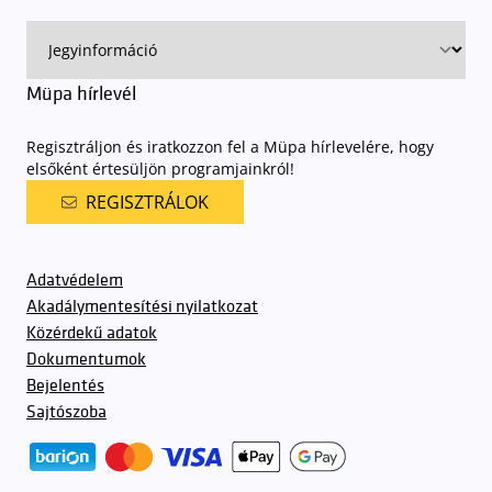
előadásra belépőjeggyel rendelkeznek
. A Müpa parkolási
rendjének részletes leírása
elérhető itt
.
Müpa hírlevél
Regisztráljon és iratkozzon fel a Müpa hírlevelére, hogy
elsőként értesüljön programjainkról!
REGISZTRÁLOK
Adatvédelem
Akadálymentesítési nyilatkozat
Közérdekű adatok
Dokumentumok
Bejelentés
Sajtószoba