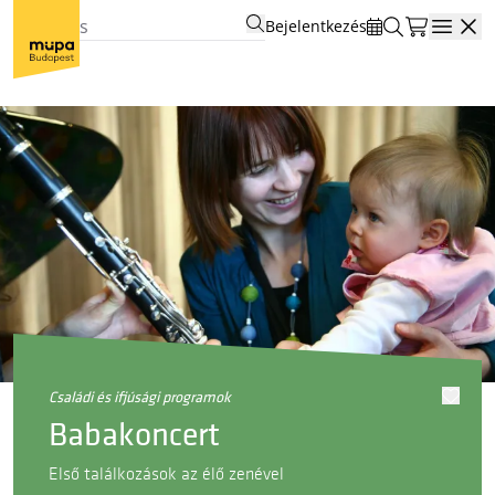
Bejelentkezés
Open
családi és ifjúsági programok
Babakoncert
Első találkozások az élő zenével