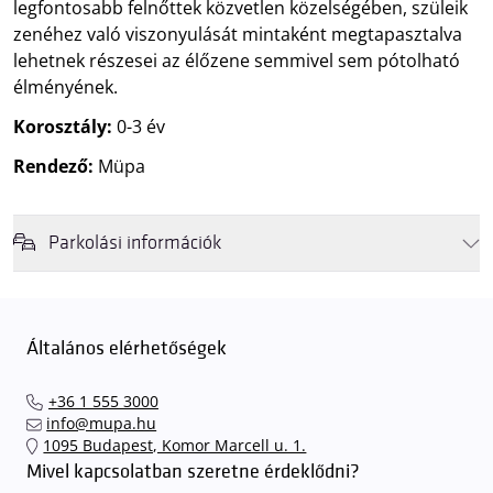
legfontosabb felnőttek közvetlen közelségében, szüleik
zenéhez való viszonyulását mintaként megtapasztalva
lehetnek részesei az élőzene semmivel sem pótolható
élményének.
Korosztály:
0-3 év
Rendező:
Müpa
Parkolási információk
Felhívjuk látogatóink figyelmét, hogy abban az esetben, amikor a
Müpa mélygarázsa és kültéri parkolója teljes kapacitással működik,
érkezéskor megnövekedett várakozási idővel érdemes kalkulálni. Ezt
Általános elérhetőségek
elkerülendő,
azt javasoljuk kedves közönségünknek, induljanak
el hozzánk időben, hogy
gyorsan és zökkenőmentesen
+36 1 555 3000
találhassák meg a legideálisabb parkolóhelyet és
kényelmesen
info@mupa.hu
érkezhessenek meg előadásainkra
. A Müpa mélygarázsában a
1095 Budapest, Komor Marcell u. 1.
sorompókat rendszámfelismerő automatika nyitja.
A parkolás
Mivel kapcsolatban szeretne érdeklődni?
ingyenes azon vendégeink számára, akik egy aznapi fizetős