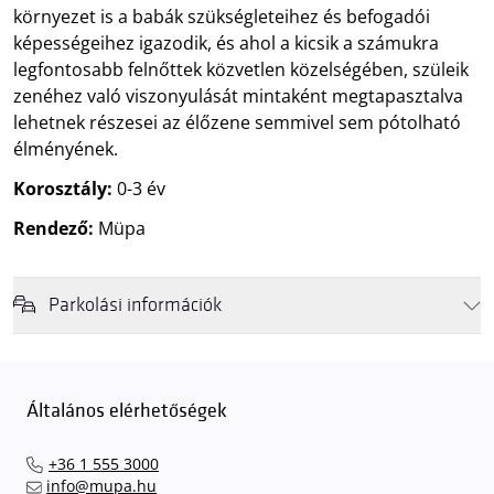
környezet is a babák szükségleteihez és befogadói
képességeihez igazodik, és ahol a kicsik a számukra
legfontosabb felnőttek közvetlen közelségében, szüleik
zenéhez való viszonyulását mintaként megtapasztalva
lehetnek részesei az élőzene semmivel sem pótolható
élményének.
Korosztály:
0-3 év
Rendező:
Müpa
Parkolási információk
Felhívjuk látogatóink figyelmét, hogy abban az esetben, amikor a
Müpa mélygarázsa és kültéri parkolója teljes kapacitással működik,
érkezéskor megnövekedett várakozási idővel érdemes kalkulálni. Ezt
Általános elérhetőségek
elkerülendő,
azt javasoljuk kedves közönségünknek, induljanak
el hozzánk időben, hogy
gyorsan és zökkenőmentesen
+36 1 555 3000
találhassák meg a legideálisabb parkolóhelyet és
kényelmesen
info@mupa.hu
érkezhessenek meg előadásainkra
. A Müpa mélygarázsában a