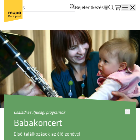
Bejelentkezés
Open
családi és ifjúsági programok
Babakoncert
Első találkozások az élő zenével