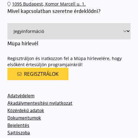
1095 Budapest, Komor Marcell u. 1.
sorompókat rendszámfelismerő automatika nyitja.
A parkolás
Mivel kapcsolatban szeretne érdeklődni?
ingyenes azon vendégeink számára, akik egy aznapi fizetős
előadásra belépőjeggyel rendelkeznek
. A Müpa parkolási
rendjének részletes leírása
elérhető itt
.
Müpa hírlevél
Regisztráljon és iratkozzon fel a Müpa hírlevelére, hogy
elsőként értesüljön programjainkról!
REGISZTRÁLOK
Adatvédelem
Akadálymentesítési nyilatkozat
Közérdekű adatok
Dokumentumok
Bejelentés
Sajtószoba