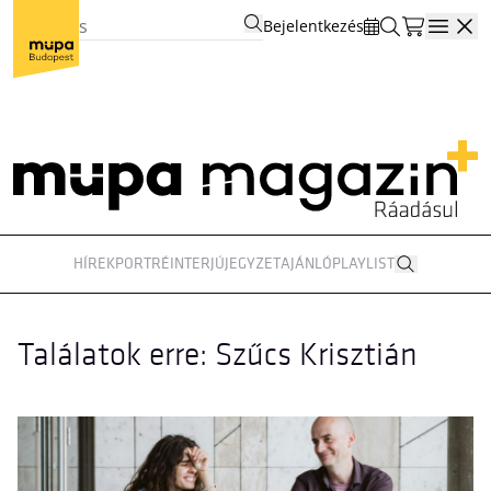
Bejelentkezés
Open
HÍREK
PORTRÉ
INTERJÚ
JEGYZET
AJÁNLÓ
PLAYLIST
Találatok erre: Szűcs Krisztián