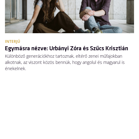
INTERJÚ
Egymásra nézve: Urbányi Zóra és Szűcs Krisztián
Különböző generációkhoz tartoznak, eltérő zenei műfajokban
alkotnak, az viszont közös bennük, hogy angolul és magyarul is
énekelnek.