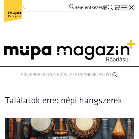
Bejelentkezés
Open
HÍREK
PORTRÉ
INTERJÚ
JEGYZET
AJÁNLÓ
PLAYLIST
Találatok erre: népi hangszerek