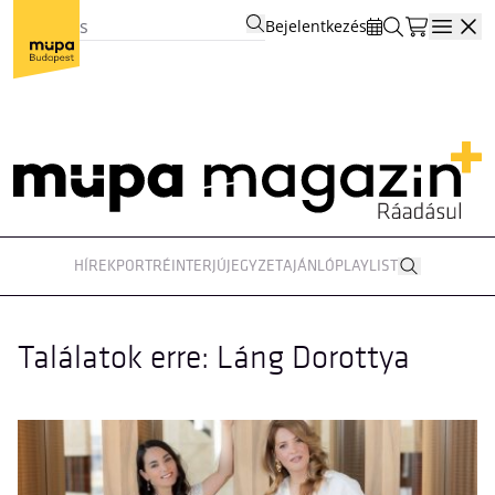
Bejelentkezés
Open
HÍREK
PORTRÉ
INTERJÚ
JEGYZET
AJÁNLÓ
PLAYLIST
Találatok erre: Láng Dorottya