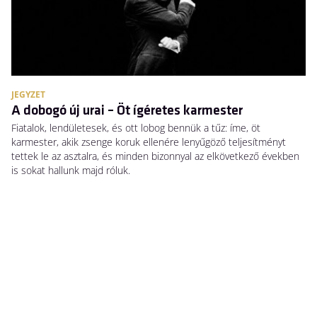
JEGYZET
A dobogó új urai – Öt ígéretes karmester
Fiatalok, lendületesek, és ott lobog bennük a tűz: íme, öt
karmester, akik zsenge koruk ellenére lenyűgöző teljesítményt
tettek le az asztalra, és minden bizonnyal az elkövetkező években
is sokat hallunk majd róluk.