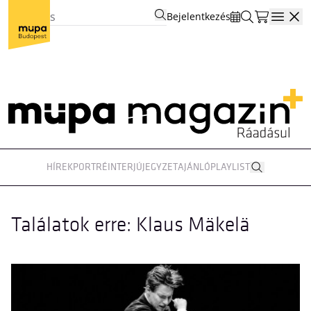
Bejelentkezés
Open
HÍREK
PORTRÉ
INTERJÚ
JEGYZET
AJÁNLÓ
PLAYLIST
Találatok erre: Klaus Mäkelä