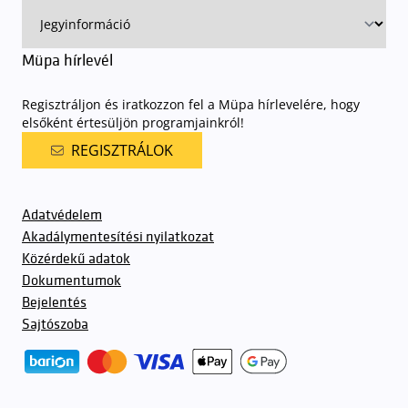
Müpa hírlevél
Regisztráljon és iratkozzon fel a Müpa hírlevelére, hogy
elsőként értesüljön programjainkról!
REGISZTRÁLOK
Adatvédelem
Akadálymentesítési nyilatkozat
Közérdekű adatok
Dokumentumok
Bejelentés
Sajtószoba