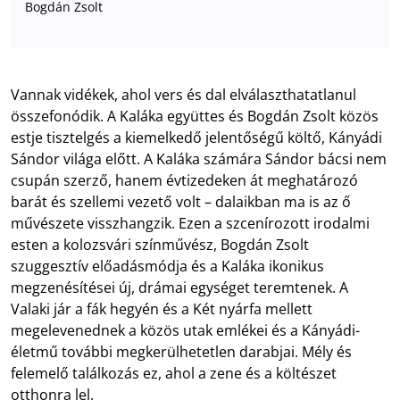
Bogdán Zsolt
Vannak vidékek, ahol vers és dal elválaszthatatlanul
összefonódik. A Kaláka együttes és Bogdán Zsolt közös
estje tisztelgés a kiemelkedő jelentőségű költő, Kányádi
Sándor világa előtt. A Kaláka számára Sándor bácsi nem
csupán szerző, hanem évtizedeken át meghatározó
barát és szellemi vezető volt – dalaikban ma is az ő
művészete visszhangzik. Ezen a szcenírozott irodalmi
esten a kolozsvári színművész, Bogdán Zsolt
szuggesztív előadásmódja és a Kaláka ikonikus
megzenésítései új, drámai egységet teremtenek. A
Valaki jár a fák hegyén és a Két nyárfa mellett
megelevenednek a közös utak emlékei és a Kányádi-
életmű további megkerülhetetlen darabjai. Mély és
felemelő találkozás ez, ahol a zene és a költészet
otthonra lel.