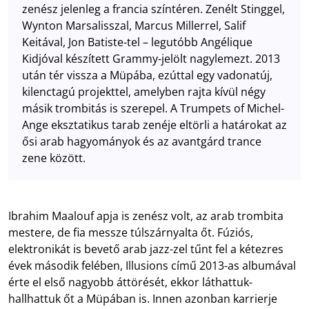
zenész jelenleg a francia színtéren. Zenélt Stinggel,
Wynton Marsalisszal, Marcus Millerrel, Salif
Keitával, Jon Batiste-tel – legutóbb Angélique
Kidjóval készített Grammy-jelölt nagylemezt. 2013
után tér vissza a Müpába, ezúttal egy vadonatúj,
kilenctagú projekttel, amelyben rajta kívül négy
másik trombitás is szerepel. A Trumpets of Michel-
Ange eksztatikus tarab zenéje eltörli a határokat az
ősi arab hagyományok és az avantgárd trance
zene között.
Ibrahim Maalouf apja is zenész volt, az arab trombita
mestere, de fia messze túlszárnyalta őt. Fúziós,
elektronikát is bevető arab jazz-zel tűnt fel a kétezres
évek második felében, Illusions című 2013-as albumával
érte el első nagyobb áttörését, ekkor láthattuk-
hallhattuk őt a Müpában is. Innen azonban karrierje