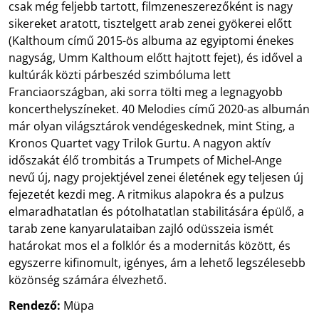
csak még feljebb tartott, filmzeneszerezőként is nagy
sikereket aratott, tisztelgett arab zenei gyökerei előtt
(Kalthoum című 2015-ös albuma az egyiptomi énekes
nagyság, Umm Kalthoum előtt hajtott fejet), és idővel a
kultúrák közti párbeszéd szimbóluma lett
Franciaországban, aki sorra tölti meg a legnagyobb
koncerthelyszíneket. 40 Melodies című 2020-as albumán
már olyan világsztárok vendégeskednek, mint Sting, a
Kronos Quartet vagy Trilok Gurtu. A nagyon aktív
időszakát élő trombitás a Trumpets of Michel-Ange
nevű új, nagy projektjével zenei életének egy teljesen új
fejezetét kezdi meg. A ritmikus alapokra és a pulzus
elmaradhatatlan és pótolhatatlan stabilitására épülő, a
tarab zene kanyarulataiban zajló odüsszeia ismét
határokat mos el a folklór és a modernitás között, és
egyszerre kifinomult, igényes, ám a lehető legszélesebb
közönség számára élvezhető.
Rendező:
Müpa