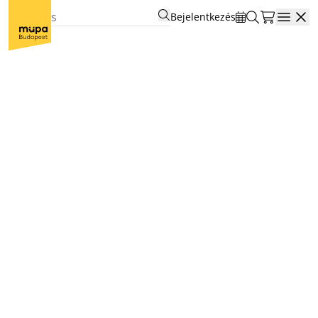
Bejelentkezés
Open