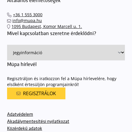
Általános elérhetőségek
+36 1 555 3000
info@mupa.hu
1095 Budapest, Komor Marcell u. 1.
Mivel kapcsolatban szeretne érdeklődni?
Müpa hírlevél
Regisztráljon és iratkozzon fel a Müpa hírlevelére, hogy
elsőként értesüljön programjainkról!
REGISZTRÁLOK
Adatvédelem
Akadálymentesítési nyilatkozat
Közérdekű adatok