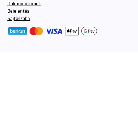
Dokumentumok
Bejelentés
Sajtószoba
További partnerek