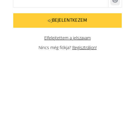
Jelszó me
BEJELENTKEZEM
Elfelejtettem a jelszavam
Nincs még fiókja?
Regisztráljon!