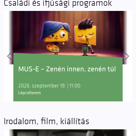
Családi és ifjúsági programok
MUS-E – Zenén innen, zenén túl
2026. szeptember 19. | 11:00
Lépcsőterem
Irodalom, film, kiállítás