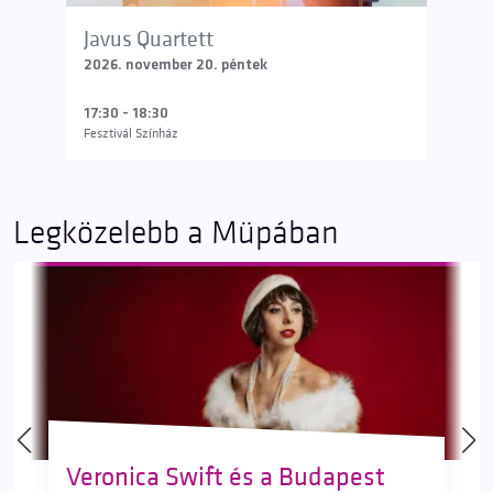
Javus Quartett
Ava B
2026. november 20. péntek
2026. 
17:30 - 18:30
20:00 
Fesztivál Színház
Fesztivá
Legközelebb a Müpában
Veronica Swift és a Budapest