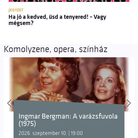
JEGYZET
Ha jó a kedved, üsd a tenyered! – Vagy
mégsem?
Komolyzene, opera, színház
Ingmar Bergman: A varázsfuvola
(1975)
2026. szeptember 10. | 19:00