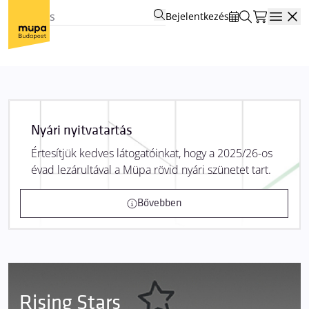
Bejelentkezés
Open
Nyári nyitvatartás
Értesítjük kedves látogatóinkat, hogy a 2025/26-os
évad lezárultával a Müpa rövid nyári szünetet tart.
Bővebben
Rising Stars