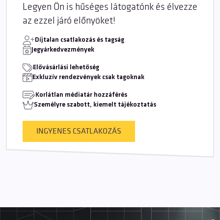
Legyen Ön is hűséges látogatónk és élvezze
az ezzel járó előnyöket!
Díjtalan csatlakozás és tagság
Jegyárkedvezmények
Elővásárlási lehetőség
Exkluzív rendezvények csak tagoknak
Korlátlan médiatár hozzáférés
Személyre szabott, kiemelt tájékoztatás
INGYENES CSATLAKOZÁS