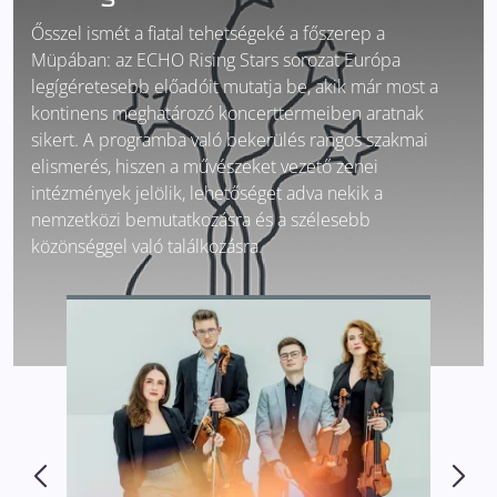
Ősszel ismét a fiatal tehetségeké a főszerep a
Müpában: az ECHO Rising Stars sorozat Európa
legígéretesebb előadóit mutatja be, akik már most a
kontinens meghatározó koncerttermeiben aratnak
sikert. A programba való bekerülés rangos szakmai
elismerés, hiszen a művészeket vezető zenei
intézmények jelölik, lehetőséget adva nekik a
nemzetközi bemutatkozásra és a szélesebb
közönséggel való találkozásra.