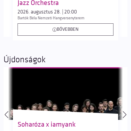
Jazz Orchestra
2026. augusztus 28. | 20:00
Bartók Béla Nemzeti Hangversenyterem
BŐVEBBEN
Újdonságok
Soharóza x iamyank